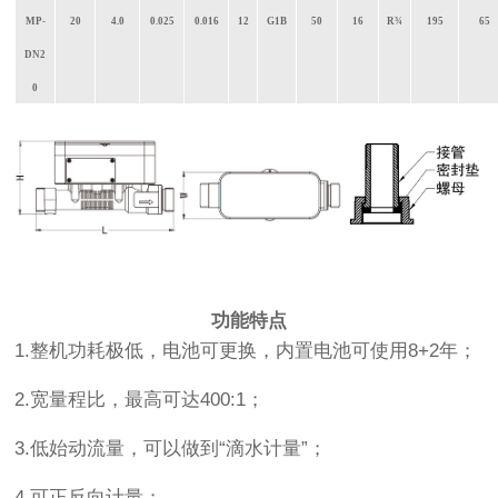
MP-
20
4.0
0.025
0.016
12
G1B
50
16
R
¾
195
65
DN2
0
功能特点
1.整机功耗极低，电池可更换，内置电池可使用8+2年；
2.宽量程比，最高可达400:1；
3.低始动流量，可以做到“滴水计量”；
4.可正反向计量；