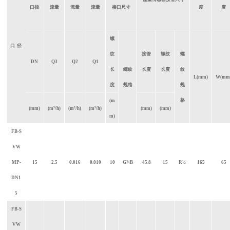
口径
流量
流量
流量
接口尺寸
度
度
螺
口
径
纹
接管
螺纹
螺
DN
Q3
Q2
Q1
长
螺纹
长度
长度
纹
L(mm)
W(mm
度
规格
规
格
(m
(mm)
(
m³/h
)
(
m³/h
)
(
m³/h
)
(mm)
(mm)
m)
FB-S
VW
MP-
15
2.5
0.016
0.010
10
G
¾
B
45.8
15
R½
165
65
DN1
5
FB-S
VW