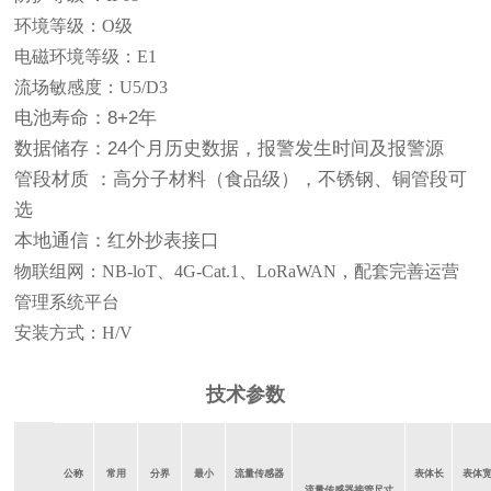
环境等级：O级
电磁环境等级：E1
流场敏感度：U5/D3
电池寿命：8+2年
数据储存：24个月历史数据，报警发生时间及报警源
管段材质 ：高分子材料（食品级），不锈钢、铜管段可
选
本地通信：红外抄表接口
物联组网：NB-loT、4G-Cat.1、LoRaWAN，配套完善运营
管理系统平台
安装方式：H/V
技术参数
公称
常用
分界
最小
流量传感器
表体长
表体
流量传感器接管尺寸